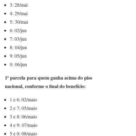
3: 28/mai
4: 29/mai
5: 30/mai
6: 02/jun
7: 03/jun
8: 04/jun
9: 05/jun
0: 06/jun
1ª parcela para quem ganha acima do piso
nacional, conforme o final do benefício:
1 e 6; 02/maio
2 e 7; 05/maio
3 e 8: 06/maio
4 e 9: 07/maio
5 e 0: 08/maio