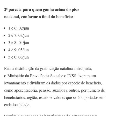
2ª parcela para quem ganha acima do piso
nacional, conforme o final do benefício:
1 e 6: 02/jun
2 e 7: 03/jun
3 e 8: 04/jun
4 e 9: 05/jun
5 e 0: 06/jun
Para a distribuição da gratificação natalina antecipada,
o Ministério da Previdência Social e o INSS fizeram um
levantamento e dividiram os dados por espécie de benefício,
como aposentadoria, pensão, auxílios e outros, por número de
beneficiários, região, estado e valores que serão aportados em
cada localidade.
Confira a quantidade de beneficiários do 13º por espécie: