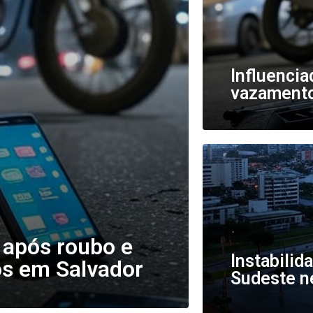
Influencia
vazamento
 após roubo e
Instabilid
os em Salvador
Sudeste ne