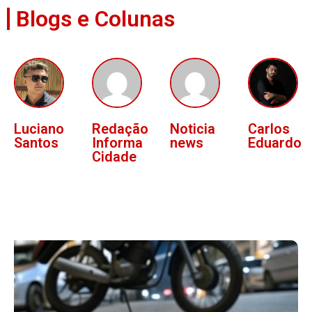
Blogs e Colunas
Luciano
Redação
Noticia
Carlos
Santos
Informa
news
Eduardo
Cidade