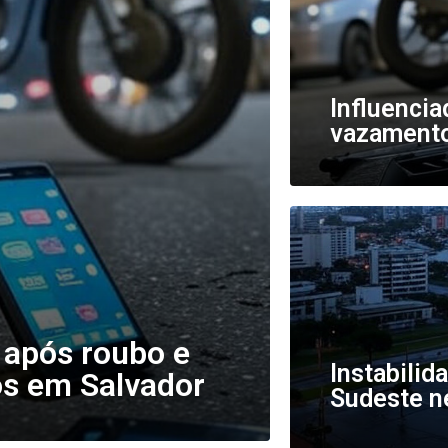
Influencia
vazamento
 após roubo e
Instabilid
os em Salvador
Sudeste ne