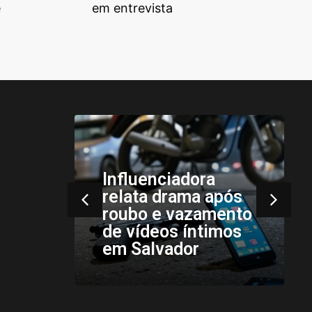
e
em entrevista
Instabilidades
pós
climáticas
ento
persistem no Sul e
mos
Sudeste nesta
quarta-feira