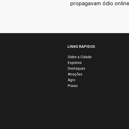
propagavam ódio onlin
LINKS RÁPIDOS
Sobre a Cidade
Esportes
nho Silva
Destaques
cute desafios do
Influenciadora
Atrações
e riscos
relata drama a
Agro
Praias
onômicos
roubo e vazam
bais em
de vídeos ínti
revista
em Salvador