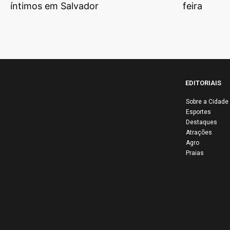
íntimos em Salvador
feira
EDITORIAIS
Sobre a Cidade
Esportes
Edi
Destaques
dis
Atrações
PT 
Agro
Praias
ec
glo
ent