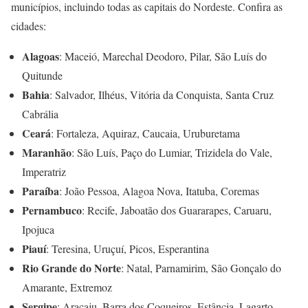
municípios, incluindo todas as capitais do Nordeste. Confira as
cidades:
Alagoas
: Maceió, Marechal Deodoro, Pilar, São Luís do
Quitunde
Bahia
: Salvador, Ilhéus, Vitória da Conquista, Santa Cruz
Cabrália
Ceará
: Fortaleza, Aquiraz, Caucaia, Uruburetama
Maranhão
: São Luís, Paço do Lumiar, Trizidela do Vale,
Imperatriz
Paraíba
: João Pessoa, Alagoa Nova, Itatuba, Coremas
Pernambuco
: Recife, Jaboatão dos Guararapes, Caruaru,
Ipojuca
Piauí
: Teresina, Uruçuí, Picos, Esperantina
Rio Grande do Norte
: Natal, Parnamirim, São Gonçalo do
Amarante, Extremoz
Sergipe
: Aracaju, Barra dos Coqueiros, Estância, Lagarto