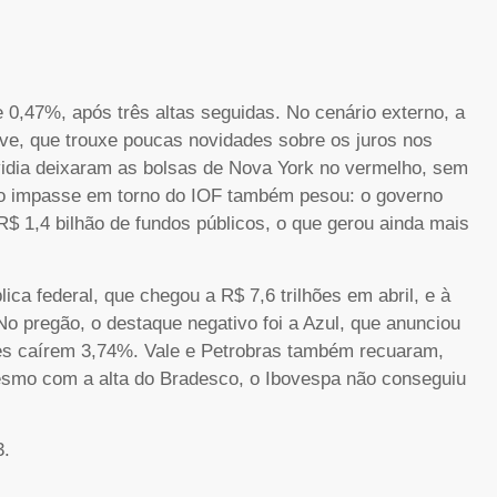
 0,47%, após três altas seguidas. No cenário externo, a
rve, que trouxe poucas novidades sobre os juros nos
vidia deixaram as bolsas de Nova York no vermelho, sem
l, o impasse em torno do IOF também pesou: o governo
R$ 1,4 bilhão de fundos públicos, o que gerou ainda mais
ca federal, que chegou a R$ 7,6 trilhões em abril, e à
No pregão, o destaque negativo foi a Azul, que anunciou
ões caírem 3,74%. Vale e Petrobras também recuaram,
smo com a alta do Bradesco, o Ibovespa não conseguiu
3.