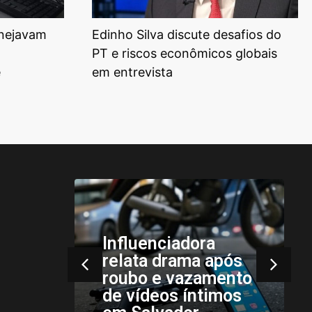
anejavam
Edinho Silva discute desafios do
PT e riscos econômicos globais
e
em entrevista
luenciadora
Instabilidades
ata drama após
climáticas
ubo e vazamento
persistem no S
vídeos íntimos
Sudeste nesta