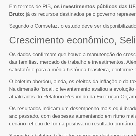
Em termos de PIB,
os investimentos públicos das UF
Bruto
; já os recursos destinados pelo governo repres
Segundo o Comsefaz, o estudo deve ser disponibilizado
Crescimento econômico, Seli
Os dados confirmam que houve a manutenção do cresci
das famílias, mercado de trabalho e investimentos. Alé
satisfatório para a média histórica brasileira, conforme 
O boletim abordou, ainda, os efeitos da inflação e da t
Na dimensão fiscal, o levantamento avaliou a evoluçã
atualizados do Relatório Resumido da Execução Orçame
Os resultados indicam um desempenho mais equilibrado
ano passado, com despesas aumentando em ritmo mais
cenário refletiu de forma positiva no resultado primário
Segundo o boletim, três fatos merecem destaque a parti