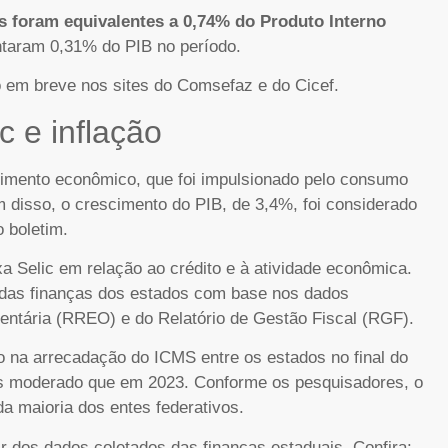
s foram equivalentes a 0,74% do Produto Interno
entaram 0,31% do PIB no período.
 em breve nos sites do Comsefaz e do Cicef.
c e inflação
mento econômico, que foi impulsionado pelo consumo
m disso, o crescimento do PIB, de 3,4%, foi considerado
o boletim.
axa Selic em relação ao crédito e à atividade econômica.
o das finanças dos estados com base nos dados
ntária (RREO) e do Relatório de Gestão Fiscal (RGF).
 na arrecadação do ICMS entre os estados no final do
 moderado que em 2023. Conforme os pesquisadores, o
 da maioria dos entes federativos.
r dos dados coletados das finanças estaduais. Confira: