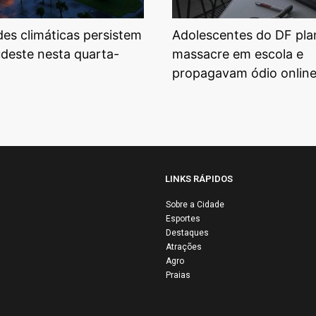
ades climáticas persistem
Adolescentes do DF pl
udeste nesta quarta-
massacre em escola e
propagavam ódio onlin
LINKS RÁPIDOS
Sobre a Cidade
Esportes
Edinho Silva
Destaques
discute desafios do
Inf
Atrações
PT e riscos
rel
Agro
Praias
econômicos
ro
globais em
de 