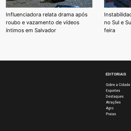
Influenciadora relata drama após
Instabilid
roubo e vazamento de vídeos
no Sul e S
íntimos em Salvador
feira
EDITORIAIS
Sobre a Cidade
Esportes
Destaques
Atrações
Agro
Praias