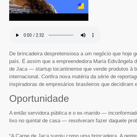
De brincadeira despretensiosa a um negócio que hoje g
país. É assim que a empreendedora Maria Edivângela da
de Jaca — startup tocantinense que vende produtos à b
internacional. Confira nova matéria da série de report
inspiradoras de empresários brasileiros que decidiram
Oportunidade
A então servidora pública e o ex-marido — inconform
lixo no quintal de casa — resolveram fazer daquele pr
“A Carne de Jaca surgiu como uma brincadeira. A gente 