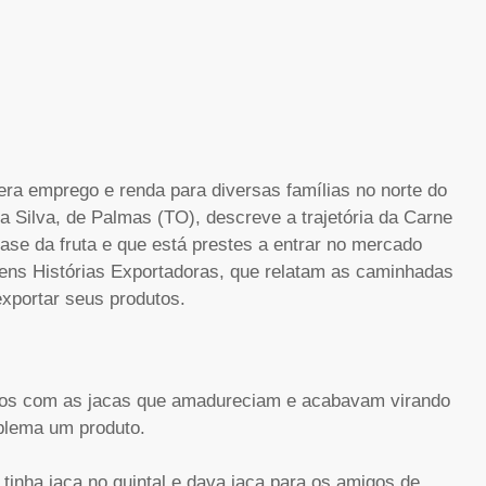
era emprego e renda para diversas famílias no norte do
 Silva, de Palmas (TO), descreve a trajetória da Carne
ase da fruta e que está prestes a entrar no mercado
agens Histórias Exportadoras, que relatam as caminhadas
 exportar seus produtos.
ados com as jacas que amadureciam e acabavam virando
oblema um produto.
tinha jaca no quintal e dava jaca para os amigos de