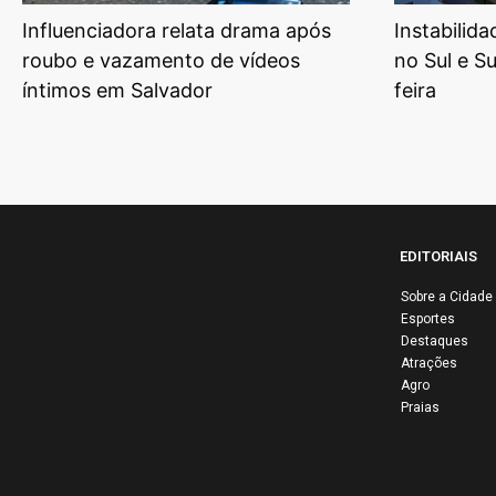
Influenciadora relata drama após
Instabilid
roubo e vazamento de vídeos
no Sul e S
íntimos em Salvador
feira
EDITORIAIS
Sobre a Cidade
Esportes
Destaques
Atrações
Agro
Praias