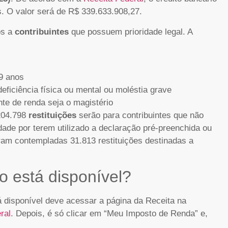
s. O valor será de R$ 339.633.908,27.
os a
contribuintes
que possuem prioridade legal. A
79 anos
deficiência física ou mental ou moléstia grave
nte de renda seja o magistério
 204.798
restituições
serão para contribuintes que não
ade por terem utilizado a declaração pré-preenchida ou
oram contempladas 31.813 restituições destinadas a
ão está disponível?
á disponível deve acessar a página da Receita na
ral
. Depois, é só clicar em “Meu Imposto de Renda” e,