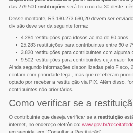
das 279.500
restituições
será feito no dia 30 deste mê
Desse montante, R$ 180.273.680,20 devem ser enviad
divisão deve ser da seguinte forma:
4.284 restituições para idosos acima de 80 anos
25.283 restituições para contribuintes entre 60 e 
3.820 restituições para contribuintes com alguma 
9.502 restituições para contribuintes cuja maior fo
Ainda segundo informações disponilizadas pelo Fisco,
contam com prioridade legal, mas que receberam priorid
optado por receber a restituição via PIX. Além disso, f
contribuintes não prioritários.
Como verificar se a restituiç
O contribuinte que deseja verificar se a
restituição
est
internet, no endereço eletrônico:
www.gov.br/receitafede
em seguida, em “Consultar a Restituição”.