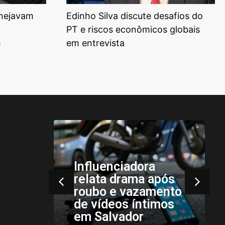
anejavam
Edinho Silva discute desafios do
PT e riscos econômicos globais
e
em entrevista
Instabilidades
pós
climáticas
ento
persistem no Sul e
mos
Sudeste nesta
quarta-feira