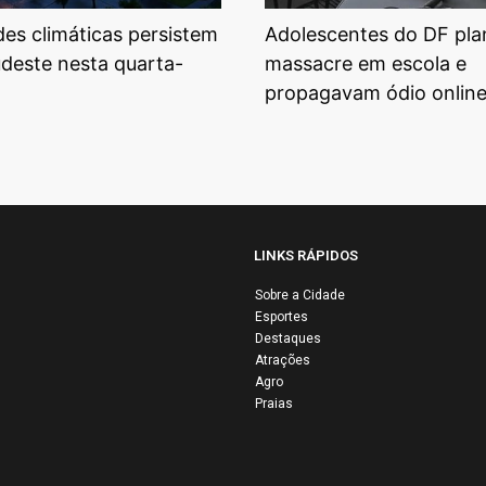
ades climáticas persistem
Adolescentes do DF pl
udeste nesta quarta-
massacre em escola e
propagavam ódio onlin
LINKS RÁPIDOS
Sobre a Cidade
Esportes
ho Silva
Destaques
ute desafios do
Influenciadora
Atrações
 riscos
relata drama a
Agro
Praias
nômicos
roubo e vazam
bais em
de vídeos ínti
evista
em Salvador