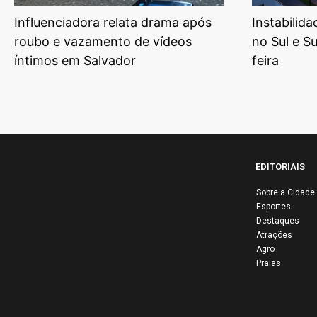
Influenciadora relata drama após
Instabilid
roubo e vazamento de vídeos
no Sul e S
íntimos em Salvador
feira
EDITORIAIS
Sobre a Cidade
Esportes
Edin
Destaques
disc
Atrações
PT e
Agro
Praias
eco
glo
entr