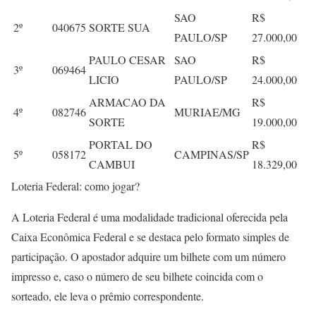
SAO
R$
2º
040675
SORTE SUA
PAULO/SP
27.000,00
PAULO CESAR
SAO
R$
3º
069464
LICIO
PAULO/SP
24.000,00
ARMACAO DA
R$
4º
082746
MURIAE/MG
SORTE
19.000,00
PORTAL DO
R$
5º
058172
CAMPINAS/SP
CAMBUI
18.329,00
Loteria Federal: como jogar?
A Loteria Federal é uma modalidade tradicional oferecida pela
Caixa Econômica Federal e se destaca pelo formato simples de
participação. O apostador adquire um bilhete com um número
impresso e, caso o número de seu bilhete coincida com o
sorteado, ele leva o prêmio correspondente.