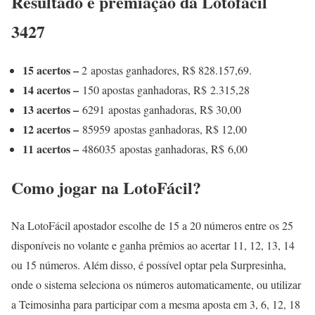
Resultado e premiação da Lotofácil
3427
15 acertos –
2 apostas ganhadores, R$ 828.157,69.
14 acertos –
150 apostas ganhadoras, R$ 2.315,28
13 acertos –
6291 apostas ganhadoras, R$ 30,00
12 acertos –
85959 apostas ganhadoras, R$ 12,00
11 acertos –
486035 apostas ganhadoras, R$ 6,00
Como jogar na LotoFácil?
Na LotoFácil apostador escolhe de 15 a 20 números entre os 25
disponíveis no volante e ganha prêmios ao acertar 11, 12, 13, 14
ou 15 números. Além disso, é possível optar pela Surpresinha,
onde o sistema seleciona os números automaticamente, ou utilizar
a Teimosinha para participar com a mesma aposta em 3, 6, 12, 18