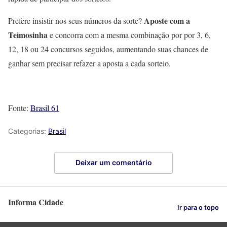
Aposte com a
Prefere insistir nos seus números da sorte?
Teimosinha
e concorra com a mesma combinação por por 3, 6,
12, 18 ou 24 concursos seguidos, aumentando suas chances de
ganhar sem precisar refazer a aposta a cada sorteio.
Fonte:
Brasil 61
Categorias:
Brasil
Deixar um comentário
Informa Cidade
Ir para o topo