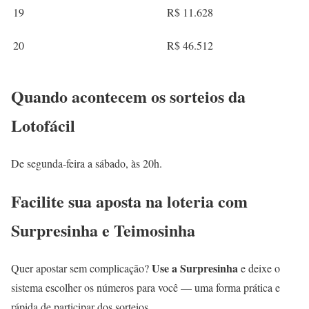
19
R$ 11.628
20
R$ 46.512
Quando acontecem os sorteios da
Lotofácil
De segunda-feira a sábado, às 20h.
Facilite sua aposta na loteria com
Surpresinha e Teimosinha
Use a Surpresinha
Quer apostar sem complicação?
e deixe o
sistema escolher os números para você — uma forma prática e
rápida de participar dos sorteios.