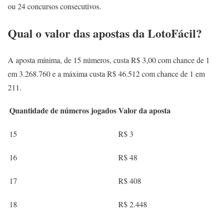
ou 24 concursos consecutivos.
Qual o valor das apostas da LotoFácil?
A aposta mínima, de 15 números, custa R$ 3,00 com chance de 1
em 3.268.760 e a máxima custa R$ 46.512 com chance de 1 em
211.
Quantidade de números jogados
Valor da aposta
15
R$ 3
16
R$ 48
17
R$ 408
18
R$ 2.448