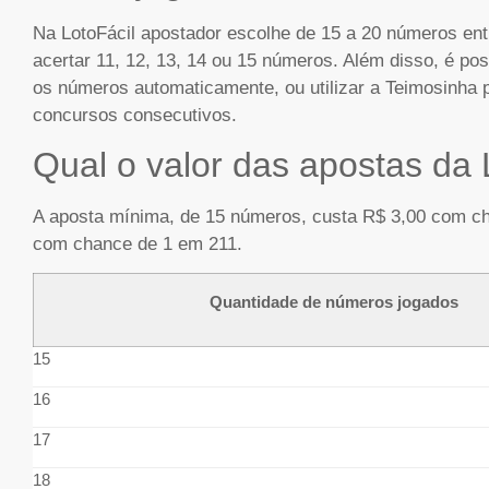
Na LotoFácil apostador escolhe de 15 a 20 números ent
acertar 11, 12, 13, 14 ou 15 números. Além disso, é pos
os números automaticamente, ou utilizar a Teimosinha 
concursos consecutivos.
Qual o valor das apostas da 
A aposta mínima, de 15 números, custa R$ 3,00 com c
com chance de 1 em 211.
Quantidade de números jogados
15
16
17
18