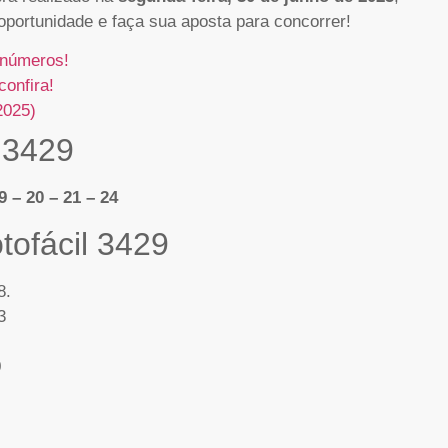
oportunidade e faça sua aposta para concorrer!
 números!
onfira!
2025)
 3429
9 – 20 – 21 – 24
tofácil 3429
8.
3
0
00