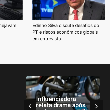
anejavam
Edinho Silva discute desafios do
PT e riscos econômicos globais
e
em entrevista
a
Instabilidades
após
climáticas