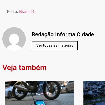
Fonte:
Brasil 61
Redação Informa Cidade
Ver todas as matérias
Veja também