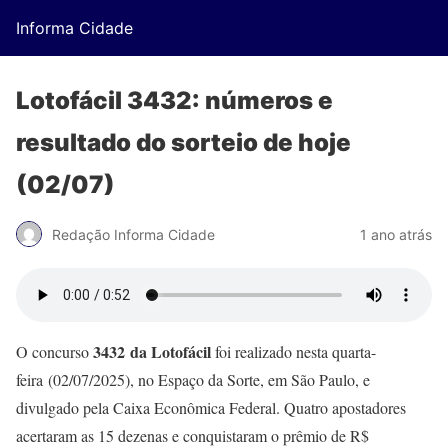
Informa Cidade
Lotofácil 3432: números e
resultado do sorteio de hoje
(02/07)
Redação Informa Cidade
1 ano atrás
3432 da Lotofácil
O concurso
foi realizado nesta quarta-
feira (02/07/2025), no Espaço da Sorte, em São Paulo, e
divulgado pela Caixa Econômica Federal. Quatro apostadores
acertaram as 15 dezenas e conquistaram o prêmio de R$