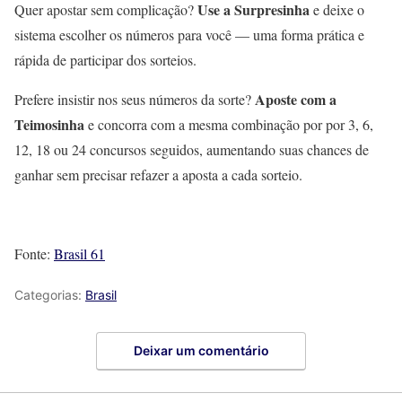
Use a Surpresinha
Quer apostar sem complicação?
e deixe o
sistema escolher os números para você — uma forma prática e
rápida de participar dos sorteios.
Aposte com a
Prefere insistir nos seus números da sorte?
Teimosinha
e concorra com a mesma combinação por por 3, 6,
12, 18 ou 24 concursos seguidos, aumentando suas chances de
ganhar sem precisar refazer a aposta a cada sorteio.
Fonte:
Brasil 61
Categorias:
Brasil
Deixar um comentário