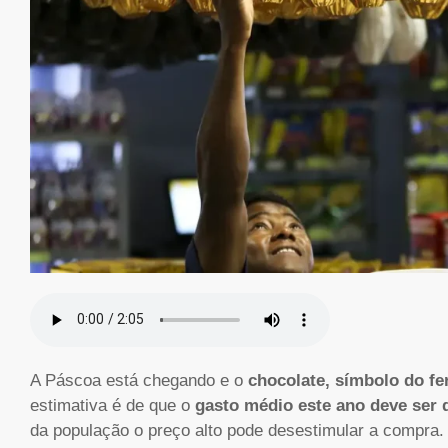
A Páscoa está chegando e o
chocolate, símbolo do fe
estimativa é de que o
gasto médio este ano deve ser 
da população o preço alto pode desestimular a compra