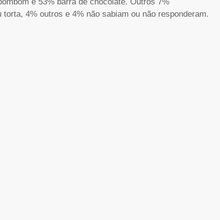
m bombom e 53% barra de chocolate. Outros 7%
ou torta, 4% outros e 4% não sabiam ou não responderam.