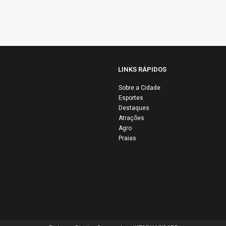
LINKS RÁPIDOS
Sobre a Cidade
Esportes
ho Silva
Destaques
ute desafios do
Influenciadora
Atrações
 riscos
relata drama a
Agro
Praias
nômicos
roubo e vazam
bais em
de vídeos ínti
evista
em Salvador