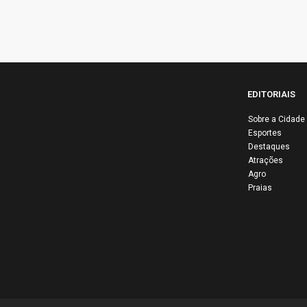
EDITORIAIS
Sobre a Cidade
Esportes
Edin
Destaques
disc
Atrações
PT e
Agro
Praias
eco
glo
entr