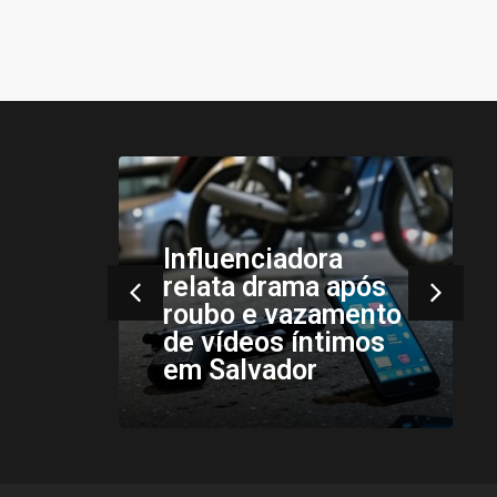
Instabilidades
pós
climáticas
ento
persistem no Sul e
mos
Sudeste nesta
quarta-feira