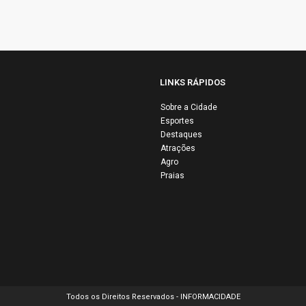
LINKS RÁPIDOS
Sobre a Cidade
Esportes
ho Silva
Destaques
ute desafios do
Influenciadora
Atrações
 riscos
relata drama a
Agro
Praias
nômicos
roubo e vazam
bais em
de vídeos ínti
evista
em Salvador
Todos os Direitos Reservados - INFORMACIDADE