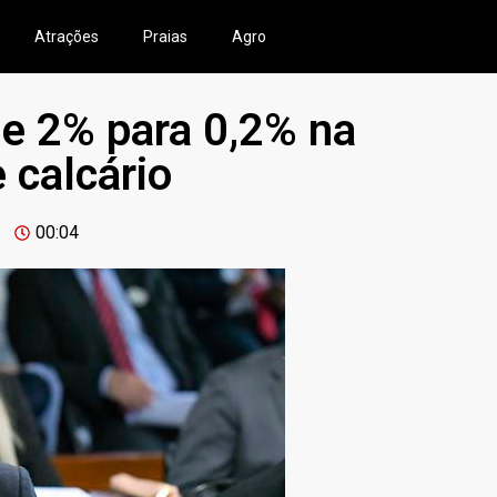
Atrações
Praias
Agro
de 2% para 0,2% na
 calcário
00:04