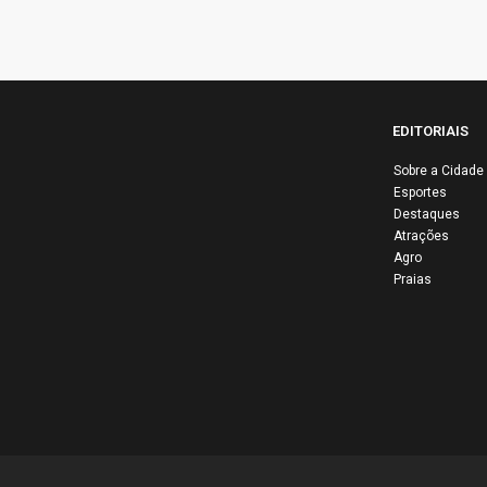
EDITORIAIS
Sobre a Cidade
Esportes
Edin
Destaques
disc
Atrações
PT e
Agro
Praias
eco
glo
entr