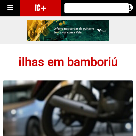
IC+
ilhas em bamboriú