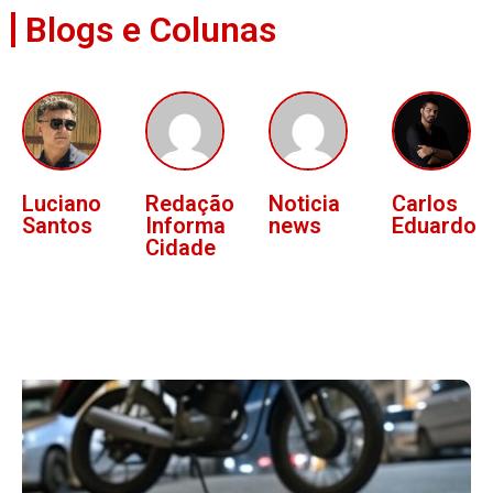
Blogs e Colunas
Luciano
Redação
Noticia
Carlos
Santos
Informa
news
Eduardo
Cidade