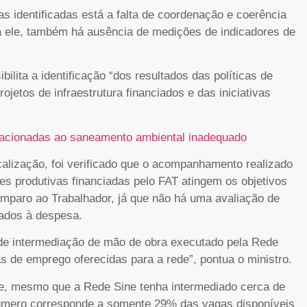
as identificadas está a falta de coordenação e coerência
ra ele, também há ausência de medições de indicadores de
ilita a identificação “dos resultados das políticas de
jetos de infraestrutura financiados e das iniciativas
elacionadas ao saneamento ambiental inadequado
calização, foi verificado que o acompanhamento realizado
des produtivas financiadas pelo FAT atingem os objetivos
mparo ao Trabalhador, já que não há uma avaliação de
ados à despesa.
o de intermediação de mão de obra executado pela Rede
 de emprego oferecidas para a rede”, pontua o ministro.
e, mesmo que a Rede Sine tenha intermediado cerca de
número corresponde a somente 29% das vagas disponíveis