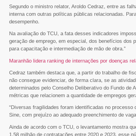
Segundo o ministro relator, Aroldo Cedraz, entre as falh
interna com outras políticas públicas relacionadas. Pa
desempenho.
Na avaliação do TCU, a fata desses indicadores impossib
geração de emprego, em especial, dos benefícios dos pro
para capacitação e intermediação de mão de obra.”
Maranhão lidera ranking de internações por doenças r
Cedraz também destaca que, a partir do trabalho de fis
não consegue evidenciar, de forma clara, se as ativida
determinados pelo Conselho Deliberativo do Fundo de A
métricas que relacionem a quantidade de empregos ger
“Diversas fragilidades foram identificadas no process
Sine, com prejuízo ao adequado preenchimento de vagas
Ainda de acordo com o TCU, o levantamento mostra qu
1,58 milhão de contratações entre 2020 e 2023, esse 