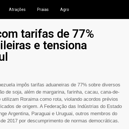
Atrações
Praias
Agro
com tarifas de 77%
leiras e tensiona
ul
nezuela impôs tarifas aduaneiras de 77% sobre diversos
rão de soja, além de margarina, farinha, cacau, cana-de-
e utilizam Roraima como rota, violando acordos prévios
ficados de origem. A Federação das Indústrias do Estado
nge Argentina, Paraguai e Uruguai, outros membros do
esde 2017 por descumprimento de normas democráticas.