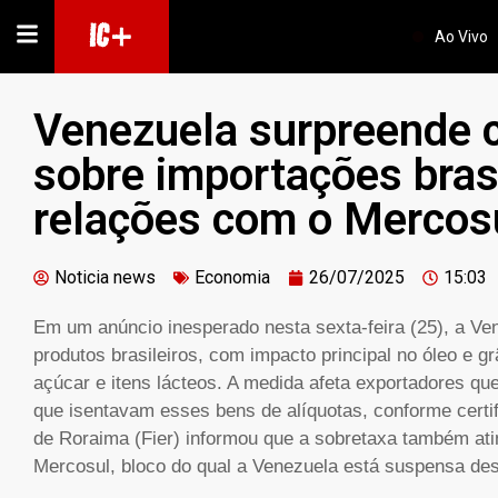
IC+
Ao Vivo
Venezuela surpreende 
sobre importações brasi
relações com o Mercos
Noticia news
Economia
26/07/2025
15:03
Em um anúncio inesperado nesta sexta-feira (25), a Ve
produtos brasileiros, com impacto principal no óleo e g
açúcar e itens lácteos. A medida afeta exportadores qu
que isentavam esses bens de alíquotas, conforme certi
de Roraima (Fier) informou que a sobretaxa também ati
Mercosul, bloco do qual a Venezuela está suspensa d