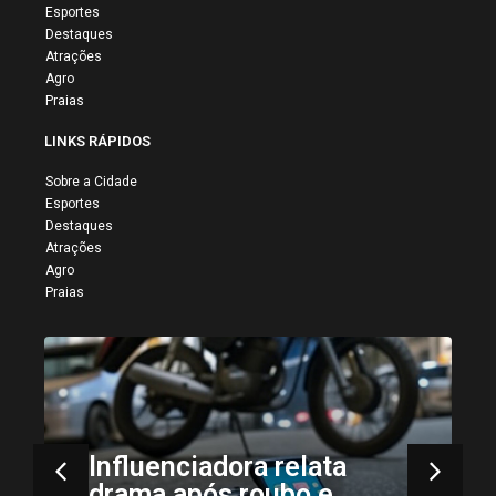
Esportes
Destaques
Atrações
Agro
Praias
LINKS RÁPIDOS
Sobre a Cidade
Esportes
Destaques
Atrações
Agro
Praias
Influenciadora relata
drama após roubo e