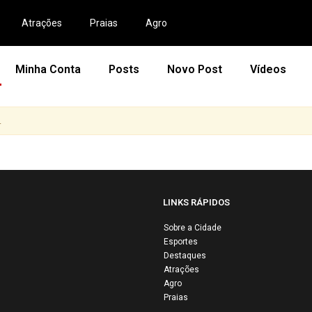
Atrações
Praias
Agro
Minha Conta
Posts
Novo Post
Vídeos
.
LINKS RÁPIDOS
Sobre a Cidade
Esportes
Edinho Silva
Destaques
discute desafi
Atrações
PT e riscos
Agro
Praias
econômicos