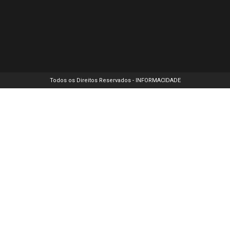
globais em
entrevista
Todos os Direitos Reservados - INFORMACIDADE