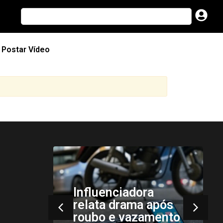
Postar Vídeo
os do
Influenciadora
relata drama após
roubo e vazamento